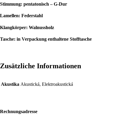
Stimmung:
pentatonisch – G-Dur
Lamellen:
Federstahl
Klangkörper:
Walnussholz
Tasche:
in Verpackung enthaltene Stofftasche
Zusätzliche Informationen
Akustika
Akustická, Elektroakustická
Rechnungsadresse
Bolf Kalimbas s.r.o.
Školská 14