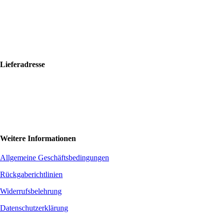
96001 Zvolen
+421 917 476 150
hello@bolfkalimbas.com
IČO: 52734242
DIČ: 2121118164
Lieferadresse
Bolf Kalimbas s.r.o.
Školská 14
96001 Zvolen
+420 775 971 562
hello@bolfkalimbas.com
Weitere Informationen
Allgemeine Geschäftsbedingungen
Rückgaberichtlinien
Widerrufsbelehrung
Datenschutzerklärung