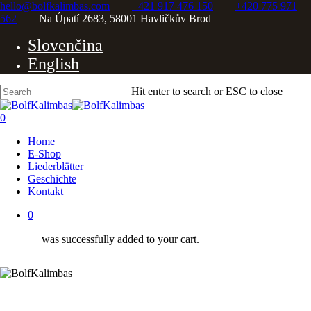
Skip
hello@bolfkalimbas.com
+421 917 476 150
+420 775 971
to
562
Na Úpatí 2683, 58001 Havličkův Brod
Close
main
Slovenčina
content
Menu
English
Hit enter to search or ESC to close
Close
Search
0
Menu
Home
E-Shop
Liederblätter
Geschichte
Kontakt
0
was successfully added to your cart.