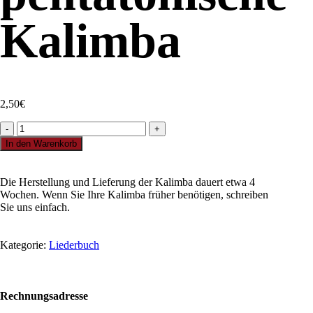
Kalimba
2,50
€
Outlander
(Skye
In den Warenkorb
Boat
Song)
&
Die Herstellung und Lieferung der Kalimba dauert etwa 4
Morning
Wochen. Wenn Sie Ihre Kalimba früher benötigen, schreiben
Song:
Sie uns einfach.
für
pentatonische
Kalimba
Kategorie:
Liederbuch
Menge
Rechnungsadresse