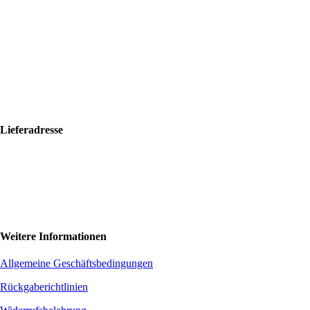
Bolf Kalimbas s.r.o.
Školská 14
96001 Zvolen
+421 917 476 150
hello@bolfkalimbas.com
IČO: 52734242
DIČ: 2121118164
Lieferadresse
Bolf Kalimbas s.r.o.
Školská 14
96001 Zvolen
+420 775 971 562
hello@bolfkalimbas.com
Weitere Informationen
Allgemeine Geschäftsbedingungen
Rückgaberichtlinien