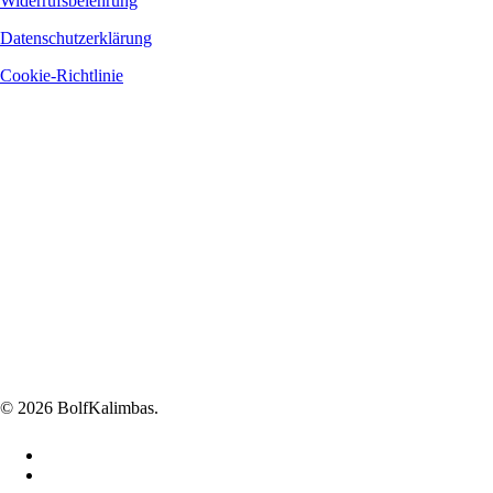
Widerrufsbelehrung
Datenschutzerklärung
Cookie-Richtlinie
Die Firma führt keine Mehrwertsteuer ab. Bezirksgericht Banská
Bystrica, Registrierungsnummer: 37572/S, Sektion: Sro
Bankverbindung: Fio banka, a. s.,
Hodžovo námestie 3, 850 05 Bratislava 55
Kontonummer: 2701718356
Bankleitzahl: 8330 IBAN: SK8383300000002701718356
Überwachungsbehörde: Slovak Trade Inspection Authority (SOI)
Dolná 46, 974 00 Banská Bystrica 1 Department of Technical Product
Inspection and Consumer Protection
Tel .: 048/412 49 69, 048/415 18 71
Fax: 048/4124 693
E-Mail: bb@soi.sk
© 2026 BolfKalimbas.
facebook
linkedin