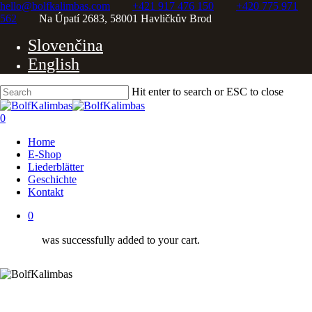
Skip
hello@bolfkalimbas.com
+421 917 476 150
+420 775 971
to
562
Na Úpatí 2683, 58001 Havličkův Brod
Close
main
Slovenčina
content
Menu
English
Hit enter to search or ESC to close
Close
Search
0
Menu
Home
E-Shop
Liederblätter
Geschichte
Kontakt
0
was successfully added to your cart.