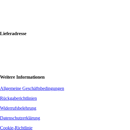
+421 917 476 150
hello@bolfkalimbas.com
IČO: 52734242
DIČ: 2121118164
Lieferadresse
Bolf Kalimbas s.r.o.
Školská 14
96001 Zvolen
+420 775 971 562
hello@bolfkalimbas.com
Weitere Informationen
Allgemeine Geschäftsbedingungen
Rückgaberichtlinien
Widerrufsbelehrung
Datenschutzerklärung
Cookie-Richtlinie