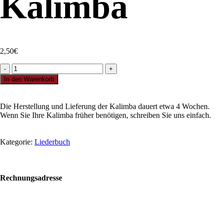
Kalimba
2,50
€
Kolo
kolo
In den Warenkorb
mlynské
&
Mary
Die Herstellung und Lieferung der Kalimba dauert etwa 4 Wochen.
Had
Wenn Sie Ihre Kalimba früher benötigen, schreiben Sie uns einfach.
A
Little
Lamb:
Kategorie:
Liederbuch
für
pentatonische
Kalimba
Menge
Rechnungsadresse
Bolf Kalimbas s.r.o.
Školská 14
96001 Zvolen