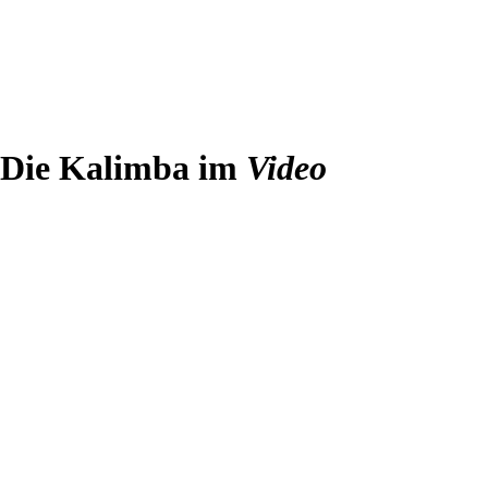
Die Kalimba im
Video
Play
Video