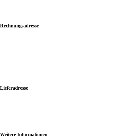
Rechnungsadresse
Bolf Kalimbas s.r.o.
Školská 14
96001 Zvolen
+421 917 476 150
hello@bolfkalimbas.com
IČO: 52734242
DIČ: 2121118164
Lieferadresse
Bolf Kalimbas s.r.o.
Školská 14
96001 Zvolen
+420 775 971 562
hello@bolfkalimbas.com
Weitere Informationen