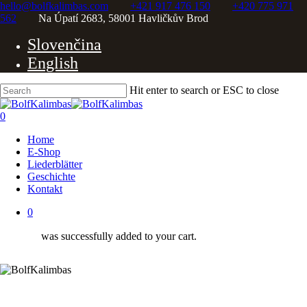
Skip
hello@bolfkalimbas.com
+421 917 476 150
+420 775 971
to
562
Na Úpatí 2683, 58001 Havličkův Brod
main
Slovenčina
content
English
Hit enter to search or ESC to close
Close
Search
0
Menu
Home
E-Shop
Liederblätter
Geschichte
Kontakt
0
was successfully added to your cart.