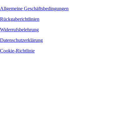
Allgemeine Geschäftsbedingungen
Rückgaberichtlinien
Widerrufsbelehrung
Datenschutzerklärung
Cookie-Richtlinie
Die Firma führt keine Mehrwertsteuer ab. Bezirksgericht Banská Bystrica,
Registrierungsnummer: 37572/S, Sektion: Sro
Bankverbindung: Fio banka, a. s.,
Hodžovo námestie 3, 850 05 Bratislava 55
Kontonummer: 2701718356
Bankleitzahl: 8330 IBAN: SK8383300000002701718356
Überwachungsbehörde: Slovak Trade Inspection Authority (SOI) Dolná 46, 974
00 Banská Bystrica 1 Department of Technical Product Inspection and
Consumer Protection
Tel .: 048/412 49 69, 048/415 18 71
Fax: 048/4124 693
E-Mail: bb@soi.sk